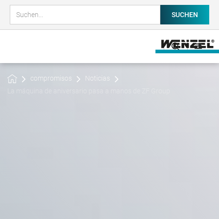
compromisos
Noticias
La máquina de aniversario pasa a manos de ZF Group