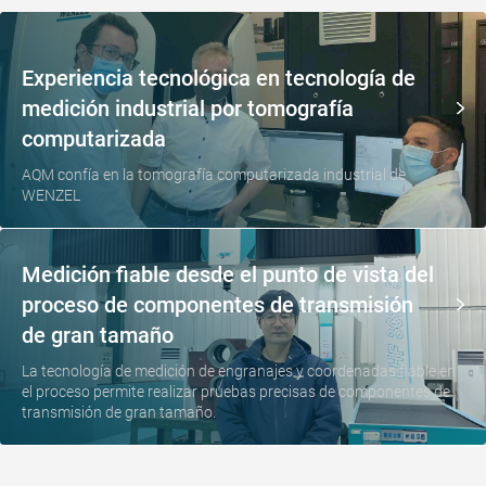
Experiencia tecnológica en tecnología de
medición industrial por tomografía
computarizada
AQM confía en la tomografía computarizada industrial de
WENZEL
Medición fiable desde el punto de vista del
proceso de componentes de transmisión
de gran tamaño
La tecnología de medición de engranajes y coordenadas fiable en
el proceso permite realizar pruebas precisas de componentes de
transmisión de gran tamaño.