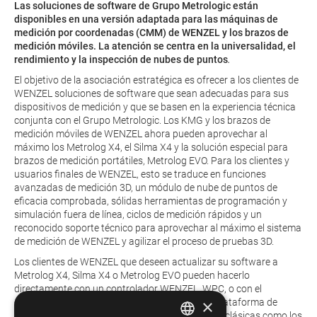
Las soluciones de software de
Grupo Metrologic
están
disponibles en una versión adaptada para las máquinas de
medición por coordenadas (CMM) de WENZEL y los brazos de
medición móviles. La atención se centra en la universalidad, el
rendimiento y la inspección de nubes de puntos
.
El objetivo de la asociación estratégica es ofrecer a los clientes de
WENZEL soluciones de software que sean adecuadas para sus
dispositivos de medición y que se basen en la experiencia técnica
conjunta con el Grupo Metrologic. Los KMG y los brazos de
medición móviles de WENZEL ahora pueden aprovechar al
máximo los Metrolog X4, el Silma X4 y la solución especial para
brazos de medición portátiles, Metrolog EVO. Para los clientes y
usuarios finales de WENZEL, esto se traduce en funciones
avanzadas de medición 3D, un módulo de nube de puntos de
eficacia comprobada, sólidas herramientas de programación y
simulación fuera de línea, ciclos de medición rápidos y un
reconocido soporte técnico para aprovechar al máximo el sistema
de medición de WENZEL y agilizar el proceso de pruebas 3D.
Los clientes de WENZEL que deseen actualizar su software a
Metrolog X4, Silma X4 o Metrolog EVO pueden hacerlo
directamente con un controlador WENZEL, WPC, o con el
×
controlador de Metrologic Group, ME5011. La plataforma de
software X4 ya admite tanto las sondas táctiles clásicas como los