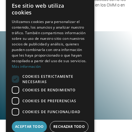
Ese sitio web utiliza
sensores de línea láser ópticos de Wenzel, ya sea en los CMM o en
GERMAN
los brazos de medición.
cookies
FRENCH
Utilizamos cookies para personalizar el
contenido, los anuncios y analizar nuestro
SPANISH
tráfico. También compartimos información
POLISH
sobre su uso de nuestro sitio con nuestros
socios de publicidad y análisis, quienes
ENGLISH
pueden combinarla con otra información
que les haya proporcionado o que hayan
ITALIAN
recopilado a partir del uso de sus servicios.
Más información
CZECH
COOKIES ESTRICTAMENTE
NECESARIAS
COOKIES DE RENDIMIENTO
COOKIES DE PREFERENCIAS
COOKIES DE FUNCIONALIDAD
ACEPTAR TODO
RECHAZAR TODO