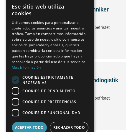
Ese sitio web utiliza
Einsatzplaner/in für Servicetechniker
GERMAN
cookies
(m/f/d)
FRENCH
Utilizamos cookies para personalizar el
Wiesthal
ab sofort
Vollzeit, unbefristet
contenido, los anuncios y analizar nuestro
SPANISH
tráfico. También compartimos información
POLISH
sobre su uso de nuestro sitio con nuestros
socios de publicidad y análisis, quienes
VER DETALLES
ENGLISH
pueden combinarla con otra información
que les haya proporcionado o que hayan
ITALIAN
recopilado a partir del uso de sus servicios.
Más información
CZECH
Publicado el:
June 17, 2026
COOKIES ESTRICTAMENTE
Teamleitung Export- und Versandlogistik
NECESARIAS
(m/f/d)
COOKIES DE RENDIMIENTO
Wiesthal
ab sofort
Vollzeit, unbefristet
COOKIES DE PREFERENCIAS
COOKIES DE FUNCIONALIDAD
VER DETALLES
ACEPTAR TODO
RECHAZAR TODO