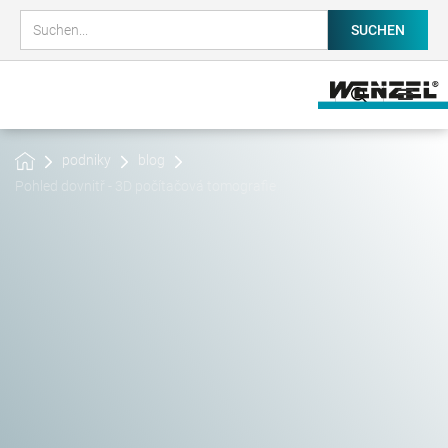
podniky
blog
Pohled dovnitř - 3D počítačová tomografie