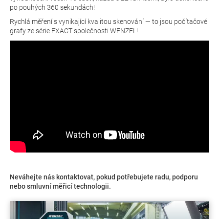
po pouhých 360 sekundách!
Rychlá měření s vynikající kvalitou skenování — to jsou počítačové
grafy ze série EXACT společnosti WENZEL!
Neváhejte nás kontaktovat, pokud potřebujete radu, podporu
nebo smluvní měřicí technologii.