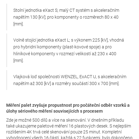
Stolní jednotka eXact S; malý CT systém s akceleračním
napětím 130 [kV]; pro komponenty o rozměrech 80 x 40
[mm].
Volně stojící jednotka eXact L; s výkonem 225 [kV], vhodná
pro hybridní komponenty (plast-kovové spoje) a pro
hliníkové komponenty v rozmezí velikostí až 230 x 400
[mm].
Vlajková loď společnosti WENZEL, ExACT U, s akceleračním
napětím až 300 [kV] a rozměry součástí 300 x 700 [mm].
Měření palet zvyšuje propustnost pro počáteční odběr vzorků a
úlohy sériového měření souvisejících s procesem
Zde je možné 500 dílů a více na skenování. V dnešním příkladu
také ukazujeme paletové měření 16 plastových desek. S nejlepším
rozlišením 4K trvá celé skenování pouze 25 minut. Kompletní
vyhodnocení všech 16 částí, každá s 22 funkcemi, bylo dokončeno