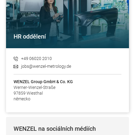
HR oddělení
+49 06020 2010
jobs@wenzel-metrology.de
WENZEL Group GmbH & Co. KG
Werner-Wenzel-Straße
97859 Wiesthal
německo
WENZEL na sociálních médiích