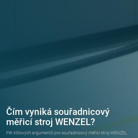
Čím vyniká souřadnicový
měřicí stroj WENZEL?
Pět klíčových argumentů pro souřadnicový měřicí stroj WENZEL