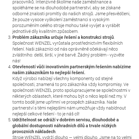
pracovníků. Intenzivně školíme naše zaměstnance a
spoléháme se na dlouhodobé partnerství, aby se získané
odborné znalosti promítly do našich strojů. Jsme přesvědčeni,
že pouze vysoce vyškolení zaměstnanci s vysokým
porozuměním celého stroje mohou také vyvíjet a vyrábět
jednotlivé díly kvalitním způsobem.
Problém zákazníka určuje řešení a konstrukci strojů
.
Společnost WENZEL vyrůstala prostřednictvím flexibilních
řešení. Naši zákazníci od nás oprávněně očekávají něco
zvláštního: delší, širší, v jiné barvě. Žádný problém - vyzvěte
nás!
Otevřeností vůči inovativním partnerským řešením nabízíme
našim zákazníkům to nejlepší řešení.
Když výrobci nabízejí všechny komponenty od stejné
společnosti, znamená to pro zákazníka vždy kompromisy. Ve
společnosti WENZEL proto spolupracujeme se společnostmi v
některých oblastech, které mohou být o něco lepší než my. V
tomto bodě jsme upřímní ve prospěch zákazníka. Naše
partnerství s těmi nejlepšími nám umožňuje vždy nabídnout
nejlepší celkové řešení - to je náš cíl!
Udržitelnost se odráží v dobrém servisu, dlouhodobé a
globální dostupnosti náhradních dílů a trvale nízkých
provozních nákladech
.
Stroje WENZEL vydrží dlouho — velmi dlouho. Jsme na to velmi