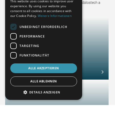
This website uses cookies to improve user
z oboru a nejnovější informace o technologiích, událostech a
experience. By using our website you
SPANISH
všem, co souvisí s WENZEL.
consent to all cookies in accordance with
POLISH
our Cookie Policy.
Weitere Informationen
ENGLISH
UNBEDINGT ERFORDERLICH
ITALIAN
PERFORMANCE
CZECH
TARGETING
FUNKTIONALITÄT
Technologie měření souřadnic
Vylepšená přesnost — Zdravím strojírenství
ALLE AKZEPTIEREN
February 4, 2025
ALLE ABLEHNEN
DETAILS ANZEIGEN