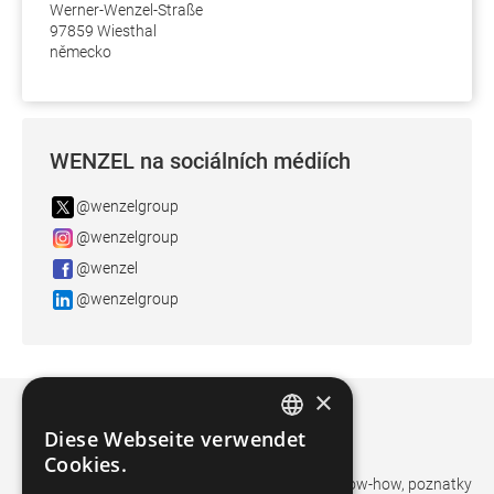
Werner-Wenzel-Straße
97859 Wiesthal
německo
WENZEL na sociálních médiích
@wenzelgroup
@wenzelgroup
@wenzel
@wenzelgroup
×
WENZEL blog
Diese Webseite verwendet
GERMAN
Cookies.
FRENCH
Naše blogy WENZEL vám poskytují technické know-how, poznatky