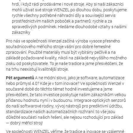
hrdí, i když rádi prodáváme i nové stroje. Aby si naši zákazníci
mohli užívat své stroje WENZEL po dlouhou dobu, poskytujeme
rychle všechny potřebné náhradní díly a související servis
prostřednictvím našich poboček a partnerů: rychle a za
spravedlivých podmínek. Hledáme dlouhodobé vztahy s našimi
zákazníky
Pro nás ve společnosti Wenzel začíná výroba vysoce přesného
souřadnicového měřicího stroje vášní pro dobré řemeslné
zpracování. Použité materiály musí být vybírány pečlivě a na
základě požadované kvality, nikoli na základě nejvyššího možného
zisku od poskytovatele. To je naše tradice a jsme přesvědčeni, že
na trhu neexistují kvalitnější stroje.
Pět argumentů
A ne módní slovo, jako je software, automatizace
nebo průmysl 4.0? Kde je v tom inovace? Ve společnosti Wenzel v
současné době do těchto témat hodně investujeme a jsme
přesvědčeni, že tato investice poskytuje našim zákazníkům velkou
přidanou hodnotu nyní i v budoucnu. Integrace optických senzorů
do naší softwarové rodiny, vývoj nástrojů pro prediktivní údržbu,
standardizace našich automatizačních rozhraní: to vše jsou
důležité součásti našich řešení, ale nejsou rozhodující pro základ
— dobrý měřicí stroj!
Ve společnosti WENZEL věříme, že tradice a inovace se vzájemně