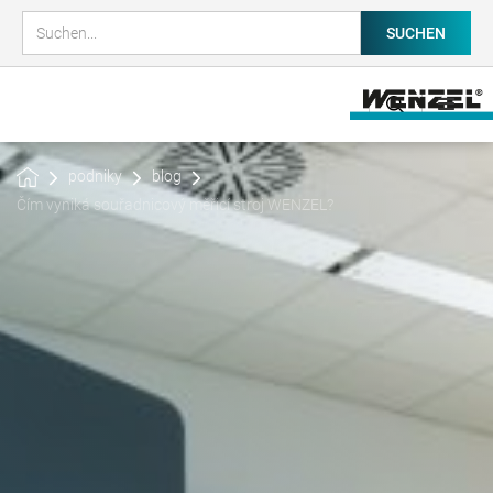
podniky
blog
Čím vyniká souřadnicový měřicí stroj WENZEL?