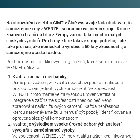
Na obrovském veletrhu CIMT v Číně vystavuje řada dodavatelů a
samozřejmě i my z WENZEL souřadnicové měřicí stroje. Kromě
známých hráčů na trhu z Evropy začíná také mnoho malých
čínských výrobců. Pro firmy, které takové stroje potřebují, ale
také pro nás jako německého výrobce s 50 lety zkušeností, je
samozřejmě otázka rozdílu.
Pojďme nastínit pět klíčových argumentů, které jsou pro nás ve
WENZEL důležité:
Kvalita začíná u mechaniky
.
Jsme přesvědčeni, že kvalita nepochází pouze z nákupu a
přišroubování jednotlivých komponent. Ve společnosti
WENZEL proto máme velmi vysokou úroveň vertikální
integrace a začínáme s přesností hned od pečlivého
zpracování našich žulových kamenů. Každá nepřesnost,
kterou narovnáváme žulu, nemusí být později identifikována a
opravena složitými kompenzacemi.
Kvalita je výsledkem vysoké úrovně odborných znalostí
vývojářů a zaměstnanců výroby
.
Ve společnosti WENZEL věříme v kvalitu našich kvalifikovaných