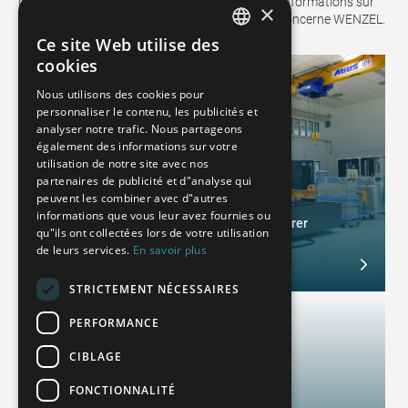
des informations sur le secteur et les dernières informations sur
×
les technologies, les événements et tout ce qui concerne WENZEL.
Ce site Web utilise des
GERMAN
cookies
FRENCH
Nous utilisons des cookies pour
personnaliser le contenu, les publicités et
SPANISH
analyser notre trafic. Nous partageons
POLISH
également des informations sur votre
utilisation de notre site avec nos
ENGLISH
partenaires de publicité et d"analyse qui
peuvent les combiner avec d"autres
Technologie de mesure des coordonnées
ITALIAN
informations que vous leur avez fournies ou
Qu'est-ce qui distingue une machine à mesurer
qu"ils ont collectées lors de votre utilisation
CZECH
tridimensionnelle WENZEL ?
de leurs services.
En savoir plus
February 4, 2025
STRICTEMENT NÉCESSAIRES
PERFORMANCE
CIBLAGE
FONCTIONNALITÉ