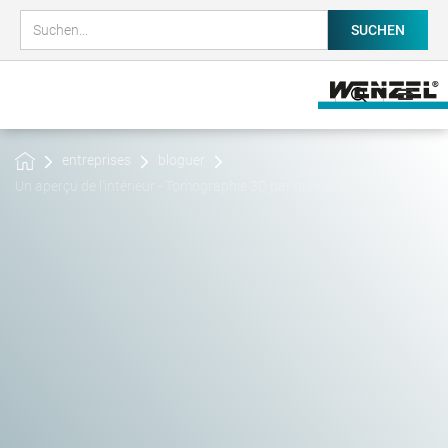
entreprises
bloguer
Un aperçu de l'intérieur - Tomographie 3D par ordinateur