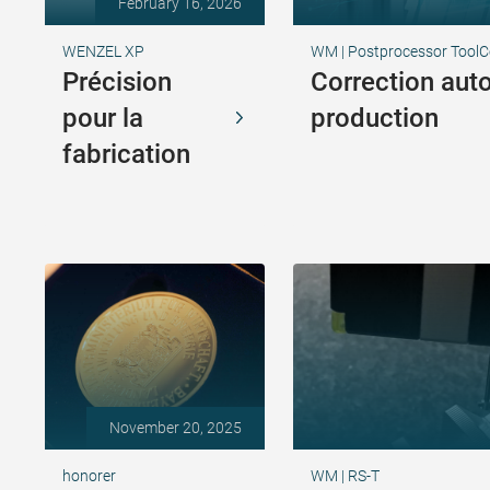
February 16, 2026
WENZEL XP
WM | Postprocessor ToolC
Précision
Correction aut
pour la
production
fabrication
November 20, 2025
honorer
WM | RS-T