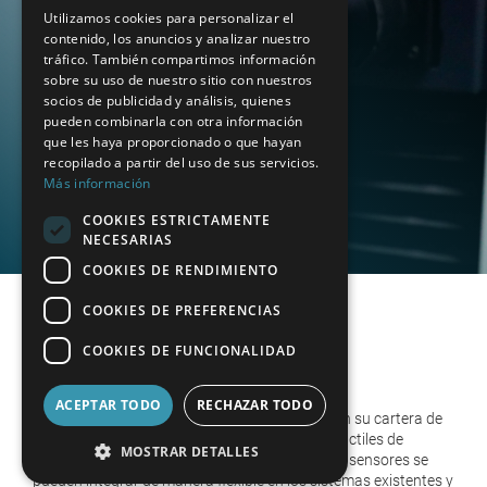
FRENCH
Utilizamos cookies para personalizar el
contenido, los anuncios y analizar nuestro
SPANISH
tráfico. También compartimos información
POLISH
sobre su uso de nuestro sitio con nuestros
socios de publicidad y análisis, quienes
ENGLISH
pueden combinarla con otra información
que les haya proporcionado o que hayan
ITALIAN
recopilado a partir del uso de sus servicios.
Más información
CZECH
COOKIES ESTRICTAMENTE
NECESARIAS
COOKIES DE RENDIMIENTO
COOKIES DE PREFERENCIAS
Precisión táctil para las
COOKIES DE FUNCIONALIDAD
estructuras más finas
ACEPTAR TODO
RECHAZAR TODO
Los sensores de rugosidad de WENZEL amplían su cartera de
tecnologías de medición para incluir pruebas táctiles de
MOSTRAR DETALLES
superficies de acuerdo con las normas ISO. Los sensores se
pueden integrar de manera flexible en los sistemas existentes y