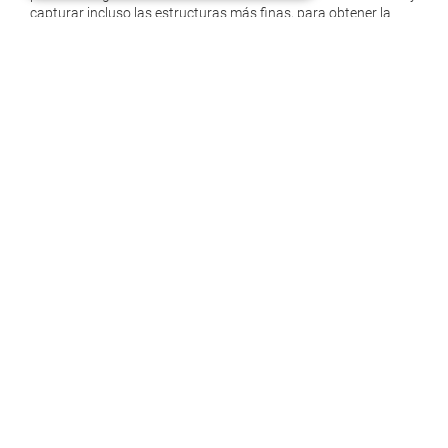
capturar incluso las estructuras más finas, para obtener la
máxima importancia en el análisis de superficies.
¿Tiene alguna pregunta sobre
los productos WENZEL?
Entonces simplemente póngase en contacto con nuestro
equipo de expertos
. Estaremos encantados de ayudarlo a
implementar su
concepto de calidad individual
.
SOLICITA ASESORAMIENTO