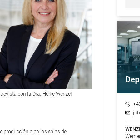
Dep
trevista con la Dra. Heike Wenzel
+4
jo
WENZE
e producción o en las salas de
Werner