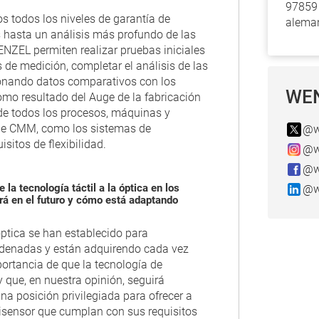
97859
os todos los niveles de garantía de
alema
 hasta un análisis más profundo de las
NZEL permiten realizar pruebas iniciales
s de medición, completar el análisis de las
ionando datos comparativos con los
WEN
 resultado del Auge de la fabricación
d de todos los procesos, máquinas y
de CMM, como los sistemas de
@w
sitos de flexibilidad.
@w
@w
la tecnología táctil a la óptica en los
@w
rá en el futuro y cómo está adaptando
óptica se han establecido para
rdenadas y están adquirendo cada vez
ortancia de que la tecnología de
y que, en nuestra opinión, seguirá
a posición privilegiada para ofrecer a
tisensor que cumplan con sus requisitos