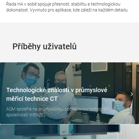
Řada HA v sobě spojuje přesnost, stabilitu a technologickou
dokonalost. Vyvinuto pro aplikace, kde záleží na každém detailu.
Příběhy uživatelů
Technologické znalosti v průmyslové
měřicí technice CT
AQM spoléhá na průmyslovou počítačovou tomografii od
společnosti WENZEL