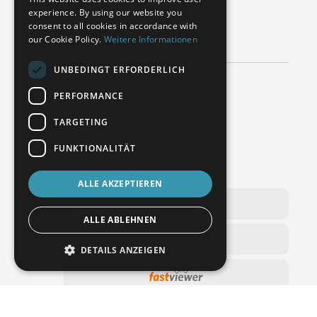
experience. By using our website you
SPANISH
POŽÁDEJTE O RADU
consent to all cookies in accordance with
POLISH
our Cookie Policy.
Weitere Informationen
ENGLISH
UNBEDINGT ERFORDERLICH
Potřebujete pomoc s vaším strojem?
ITALIAN
PERFORMANCE
CZECH
technická podpora
TARGETING
+49 6020 201 8888
support@wenzel-metrology.de
FUNKTIONALITÄT
WENZEL Online služba
ALLE AKZEPTIEREN
ALLE ABLEHNEN
DETAILS ANZEIGEN