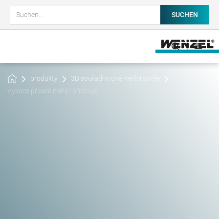
produkty
3D souřadnicové měřicí stroje
Vysoce přesné měřicí přístroje