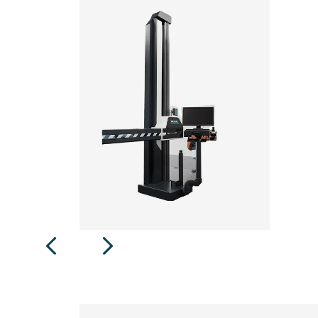
WENZEL R | Designová řada