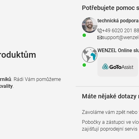
Potřebujete pomoc s
technická podpora
+49 6020 201 8
support@wenzel-
WENZEL Online sl
produktům
rníků
. Rádi Vám pomůžeme
vality
.
Máte nějaké dotazy 
Zavoláme vám zpět nebo v
Pobočky a zástupci ve víc
zajišťují poprodejní servi