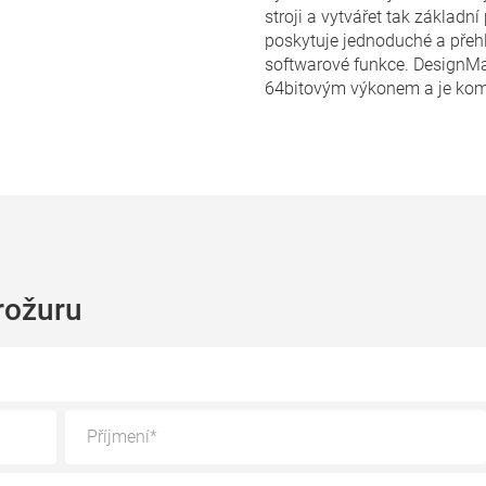
stroji a vytvářet tak základn
poskytuje jednoduché a přeh
softwarové funkce. DesignMa
64bitovým výkonem a je kom
rožuru