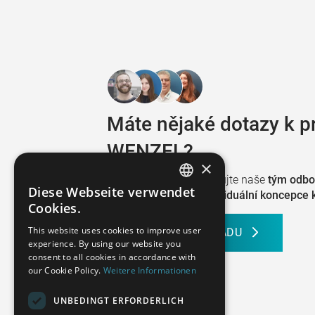
Máte nějaké dotazy k 
WENZEL?
×
Pak jednoduše kontaktujte naše
tým odbo
Diese Webseite verwendet
s realizací Vašeho
individuální koncepce k
GERMAN
Cookies.
FRENCH
This website uses cookies to improve user
POŽÁDEJTE O RADU
experience. By using our website you
SPANISH
consent to all cookies in accordance with
our Cookie Policy.
Weitere Informationen
POLISH
ENGLISH
UNBEDINGT ERFORDERLICH