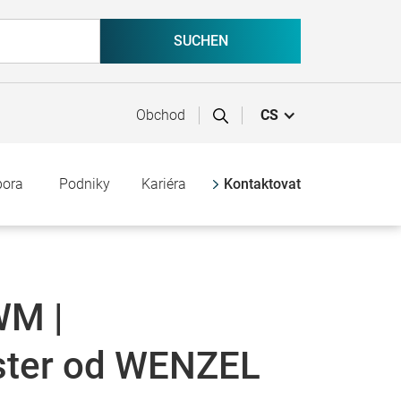
Obchod
CS
pora
Podniky
Kariéra
Kontaktovat
WM |
ter od WENZEL