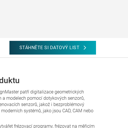
STÁHNĚTE SI DATOVÝ LIST
oduktu
gnMaster patří digitalizace geometrických
ch a modelech pomocí dotykových senzorů,
enovacích senzorů, jakož i bezproblémový
do moderních systémů, jako jsou CAD, CAM nebo
tvářet frézovací programy, frézovat na měřicím