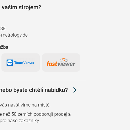
 vaším strojem?
888
metrology.de
užba
nebo byste chtěli nabídku?
ás navštívíme na místě.
e než 50 zemích podporují prodej a
s pro naše zákazníky.