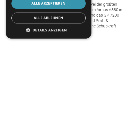
ALLE AKZEPTIEREN
einen wesentlich geringeren Lärmpegel bieten. Zwei der größten
jemals gebauten Gasturbinentriebwerke wurden im Airbus A380 in
Betrieb genommen - das Rolls-Royce Trent 900 und das GP 7200
ALLE ABLEHNEN
der Engine Alliance (eine Partnerschaft von GE und Pratt &
Whitney). Diese massiven Triebwerke erzeugen eine Schubkraft
DETAILS ANZEIGEN
von jeweils 70.000 Pfund.
IN ZUKUNFT WIRD ES INTERESSANT SEIN ZU SEHEN, WAS DIE
NÄCHSTE PHASE DER ENTWICKLUNG VON
GASTURBINENMOTOREN SEIN WIRD.
Folgen Sie uns auf unserer Plattform und nehmen Sie an unserer
Serie All About Blades teil, eine Reise, die Sie nicht verpassen
sollten! Unser Team und externe Experten werden mehr über
Düsenturbinenschaufeln, die Geometrien und Herausforderungen
in der Produktionsowie die Qualitätssicherung erzählen. Wir
freuen uns darauf, mit Ihnen
#allaboutblades
zu teilen!