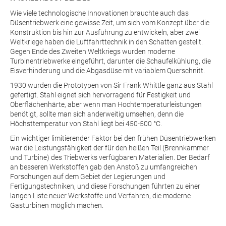
Wie viele technologische Innovationen brauchte auch das
Düsentriebwerk eine gewisse Zeit, um sich vom Konzept über die
Konstruktion bis hin zur Ausführung zu entwickeln, aber zwei
Weltkriege haben die Luftfahrttechnik in den Schatten gestellt.
Gegen Ende des Zweiten Weltkriegs wurden moderne
Turbinentriebwerke eingeführt, darunter die Schaufelkühlung, die
Eisverhinderung und die Abgasdüse mit variablem Querschnitt.
1930 wurden die Prototypen von Sir Frank Whittle ganz aus Stahl
gefertigt. Stahl eignet sich hervorragend für Festigkeit und
Oberflächenhärte, aber wenn man Hochtemperaturleistungen
benötigt, sollte man sich anderweitig umsehen, denn die
Höchsttemperatur von Stahl liegt bei 450-500 °C.
Ein wichtiger limitierender Faktor bei den frühen Düsentriebwerken
war die Leistungsfähigkeit der für den heißen Teil (Brennkammer
und Turbine) des Triebwerks verfügbaren Materialien. Der Bedarf
an besseren Werkstoffen gab den Anstoß zu umfangreichen
Forschungen auf dem Gebiet der Legierungen und
Fertigungstechniken, und diese Forschungen führten zu einer
langen Liste neuer Werkstoffe und Verfahren, die moderne
Gasturbinen möglich machen.