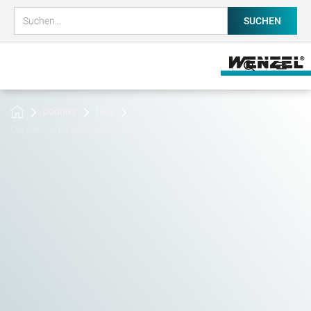
podniky
blog
Die Gechichte der Düsentriebwerke