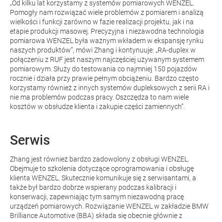
„Od kilku lat korzystamy z systemów pomiarowych WENZEL.
Pomogły nam rozwiązać wiele problemów z pomiarem i analizą
wielkości i funkcji zarówno w fazie realizacji projektu, jak i na
etapie produkcji masowej. Precyzyjna i niezawodna technologia
pomiarowa WENZEL była ważnym wkładem w ekspansję rynku
naszych produktów”, mówi Zhang i kontynuuje: „RA-duplex w
połączeniu z RUF jest naszym najczęściej używanym systemem
pomiarowym. Służy do testowania co najmniej 150 pojazdów
rocznie i działa przy prawie pełnym obciążeniu. Bardzo często
korzystamy również z innych systemów dupleksowych z serii RA i
nie ma problemów podczas pracy. Oszczędza to nam wiele
kosztów w obsłudze klienta i zakupie części zamiennych”.
Serwis
Zhang jest również bardzo zadowolony z obsługi WENZEL.
Obejmuje to szkolenia dotyczące oprogramowania i obsługę
klienta WENZEL. Skutecznie komunikuje się z serwisantami, a
także był bardzo dobrze wspierany podczas kalibracji i
konserwacji, zapewniając tym samym niezawodną pracę
urządzeń pomiarowych. Rozwiązanie WENZEL w zakładzie BMW
Brilliance Automotive (BBA) składa się obecnie głównie z