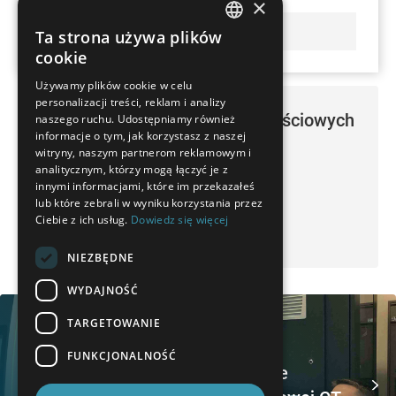
×
DOWIEDZ SIĘ WIĘCEJ
Ta strona używa plików
GERMAN
cookie
FRENCH
Używamy plików cookie w celu
personalizacji treści, reklam i analizy
SPANISH
WENZEL w mediach społecznościowych
naszego ruchu. Udostępniamy również
POLISH
informacje o tym, jak korzystasz z naszej
witryny, naszym partnerom reklamowym i
@wenzelgroup
ENGLISH
analitycznym, którzy mogą łączyć je z
@wenzelgroup
innymi informacjami, które im przekazałeś
ITALIAN
lub które zebrali w wyniku korzystania przez
@wenzel
Ciebie z ich usług.
Dowiedz się więcej
CZECH
@wenzelgroup
NIEZBĘDNE
WYDAJNOŚĆ
TARGETOWANIE
FUNKCJONALNOŚĆ
Wiedza technologiczna w zakresie