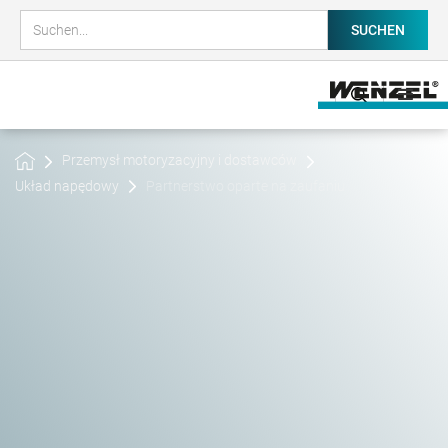
Przemysł motoryzacyjny i dostawców
Układ napędowy
Partnerstwo oparte na zaufaniu