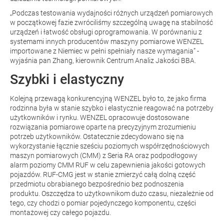
„Podczas testowania wydajności różnych urządzeń pomiarowych
w początkowej fazie zwróciliśmy szczególną uwagę na stabilność
urządzeń i łatwość obsługi oprogramowania. W porównaniu z
systemami innych producentów maszyny pomiarowe WENZEL
importowane z Niemiec w pełni spełniały nasze wymagania” -
wyjaśnia pan Zhang, kierownik Centrum Analiz Jakości BBA.
Szybki i elastyczny
Kolejną przewagą konkurencyjną WENZEL było to, że jako firma
rodzinna była w stanie szybko i elastycznie reagować na potrzeby
użytkowników i rynku. WENZEL opracowuje dostosowane
rozwiązania pomiarowe oparte na precyzyjnym zrozumieniu
potrzeb użytkowników. Ostatecznie zdecydowano się na
wykorzystanie łącznie sześciu poziomych współrzędnościowych
maszyn pomiarowych (CMM) z
Seria RA
oraz podpodłogowy
alarm poziomy CMM RUF w celu zapewnienia jakości gotowych
pojazdów. RUF-CMG jest w stanie zmierzyć całą dolną część
przedmiotu obrabianego bezpośrednio bez podnoszenia
produktu. Oszczędza to użytkownikom dużo czasu, niezależnie od
tego, czy chodzi o pomiar pojedynczego komponentu, części
montażowej czy całego pojazdu.