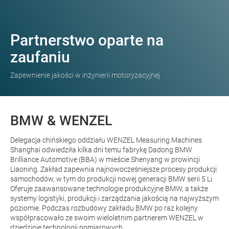
Partnerstwo oparte na
zaufaniu
Zapewnienie jakości w inżynierii motoryzacyjnej
BMW & WENZEL
Delegacja chińskiego oddziału WENZEL Measuring Machines
Shanghai odwiedziła kilka dni temu fabrykę Dadong BMW
Brilliance Automotive (BBA) w mieście Shenyang w prowincji
Liaoning. Zakład zapewnia najnowocześniejsze procesy produkcji
samochodów, w tym do produkcji nowej generacji BMW serii 5 Li.
Oferuje zaawansowane technologie produkcyjne BMW, a także
systemy logistyki, produkcji i zarządzania jakością na najwyższym
poziomie. Podczas rozbudowy zakładu BMW po raz kolejny
współpracowało ze swoim wieloletnim partnerem WENZEL w
dziedzinie technologii pomiarowych.