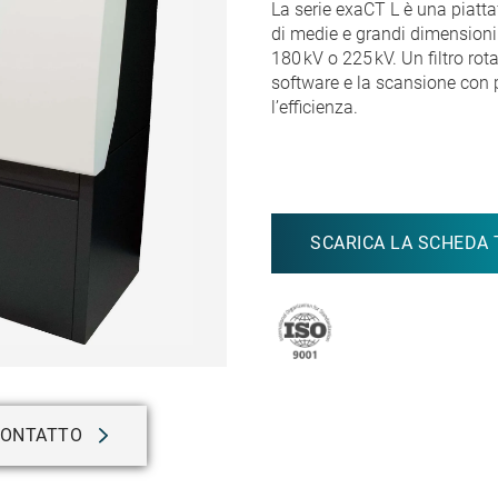
La serie exaCT L è una piat
di medie e grandi dimensioni:
180 kV o 225 kV. Un filtro ro
software e la scansione con 
l’efficienza.
SCARICA LA SCHEDA 
ONTATTO