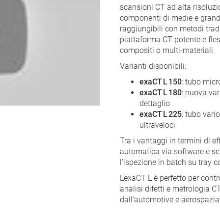
scansioni CT ad alta risoluzi
componenti di medie e grandi
raggiungibili con metodi trad
piattaforma CT potente e fless
compositi o multi-materiali.
Varianti disponibili:
exaCT L 150
: tubo mic
exaCT L 180
: nuova var
dettaglio
exaCT L 225
: tubo vari
ultraveloci
Tra i vantaggi in termini di ef
automatica via software e s
l’ispezione in batch su tray 
L’exaCT L è perfetto per contr
analisi difetti e metrologia C
dall’automotive e aerospazial