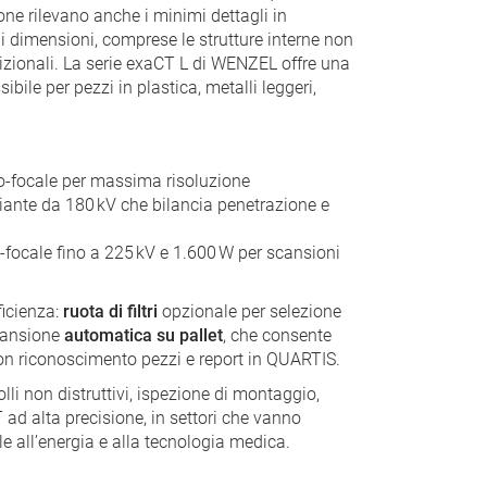
one rilevano anche i minimi dettagli in
 dimensioni, comprese le strutture interne non
izionali. La serie exaCT L di WENZEL offre una
ibile per pezzi in plastica, metalli leggeri,
ro-focale per massima risoluzione
iante da 180 kV che bilancia penetrazione e
o-focale fino a 225 kV e 1.600 W per scansioni
ficienza:
ruota di filtri
opzionale per selezione
cansione
automatica su pallet
, che consente
con riconoscimento pezzi e report in QUARTIS.
olli non distruttivi, ispezione di montaggio,
T ad alta precisione, in settori che vanno
e all’energia e alla tecnologia medica.