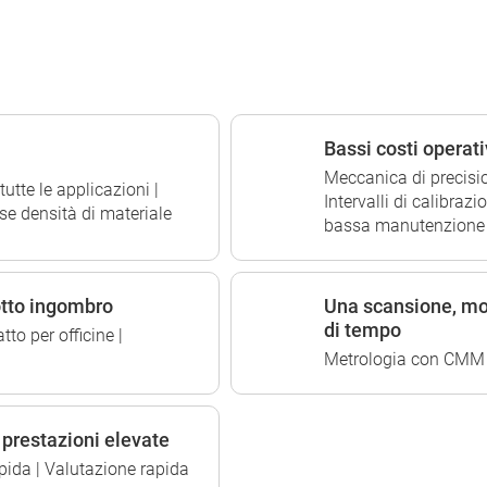
Bassi costi operati
Meccanica di precisio
tutte le applicazioni |
Intervalli di calibraz
rse densità di materiale
bassa manutenzione
dotto ingombro
Una scansione, mo
di tempo
to per officine |
Metrologia con CMM vi
 prestazioni elevate
pida | Valutazione rapida