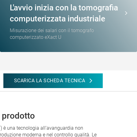
L'avvio inizia con la tomografia
computerizzata industriale
Misurazione dei salari con il tomografo
computerizzato eXact U
SCARICA LA SCHEDA TECNICA
 prodotto
T) è una tecnologia all’avanguardia non
 produzione moderna e nel controllo qualità. Le