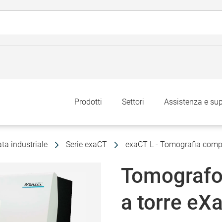
Prodotti
Settori
Assistenza e su
a industriale
Serie exaCT
exaCT L - Tomografia compu
Tomografo
a torre eXa