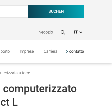
Negozio
IT
pporto
Imprese
Carriera
contatto
terizzata a torre
 computerizzato
ct L