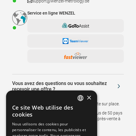
support@wenzel-metrology.de
Service en ligne WENZEL
Vous avez des questions ou vous souhaitez
recevoir une offre ?
×
Nous vous rappellerons ou vous rendrons visite sur place.
Ce site Web utilise des
GERMAN
Des succursales et des représentants dans plus de 50 pays
cookies
soutiennent les ventes et assurent le service après-vente à
FRENCH
Nous utilisons des cookies pour
nos clients.
personnaliser le contenu, les publicités et
SPANISH
analyser notre trafic. Nous partageons