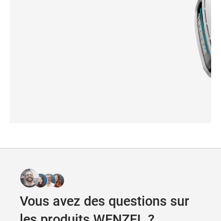
WM | Shapetracer
WM | L
Vous avez des questions sur
les produits WENZEL ?