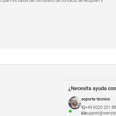
 que mis datos del formulario de contacto se recopilen y
¿Necesita ayuda co
soporte técnico
+49 6020 201 8
support@wenzel-