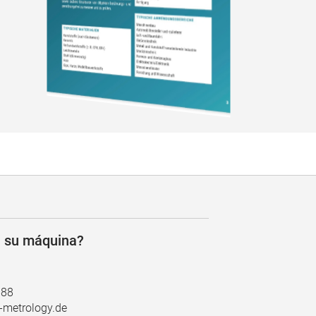
n su máquina?
888
metrology.de