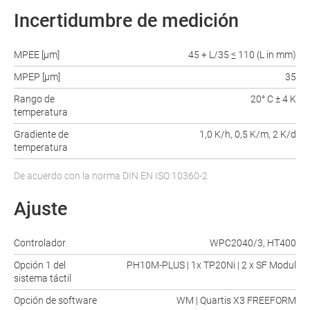
Incertidumbre de medición
MPEE [μm]
45 + L/35 ≤ 110 (L in mm)
MPEP [μm]
35
Rango de
20° C ± 4 K
temperatura
Gradiente de
1,0 K/h, 0,5 K/m, 2 K/d
temperatura
De acuerdo con la norma DIN EN ISO 10360-2
Ajuste
Controlador
WPC2040/3, HT400
Opción 1 del
PH10M-PLUS | 1x TP20Ni | 2 x SF Modul
sistema táctil
Opción de software
WM | Quartis X3 FREEFORM