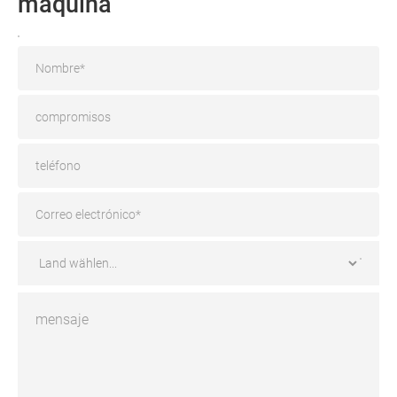
máquina
RA
1625
–
RA2025