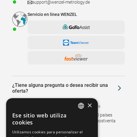
support@wenzel-metrology.de
Servicio en línea WENZEL
¿Tiene alguna pregunta o desea recibir una
oferta?
×
Le llamaremos de nuevo o le visitaremos in situ.
Ese sitio web utiliza
Las sucursales y representantes en más de 50 países
GERMAN
respaldan las ventas y garantizan el servicio postventa
cookies
para nuestros clientes.
FRENCH
Utilizamos cookies para personalizar el