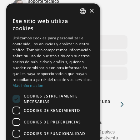
soporte técnico
×
+49 6020 201 8888
support@wenzel-metrology.de
Ese sitio web utiliza
GERMAN
cookies
Servicio en línea WENZEL
FRENCH
Utilizamos cookies para personalizar el
contenido, los anuncios y analizar nuestro
SPANISH
tráfico. También compartimos información
POLISH
sobre su uso de nuestro sitio con nuestros
socios de publicidad y análisis, quienes
ENGLISH
pueden combinarla con otra información
que les haya proporcionado o que hayan
ITALIAN
recopilado a partir del uso de sus servicios.
Más información
CZECH
COOKIES ESTRICTAMENTE
¿Tiene alguna pregunta o desea recibir una
NECESARIAS
oferta?
COOKIES DE RENDIMIENTO
COOKIES DE PREFERENCIAS
Le llamaremos de nuevo o le visitaremos in situ.
Las sucursales y representantes en más de 50 países
COOKIES DE FUNCIONALIDAD
respaldan las ventas y garantizan el servicio postventa