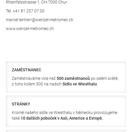
Rheinfelsstrasse 1, CH-7000 Chur
Tel. +41 81 257 07 00
marcel.lenherr@wenzel-metromec.ch
www.wenzel-metromec.ch
ZAMĚSTNANEC
Zaměstnáváme více než
500 zaměstnanců
po celém světě,
z toho kolem 300 na našich
Sídlo ve Wiesthalu
.
STRÁNKY
Kromě našeho sídla ve Wiesthalu v Německu provozujeme
také
10 dalších poboček v Asii, Americe a Evropě.