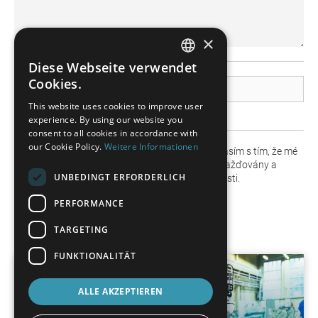
×
Diese Webseite verwendet
GERMAN
Cookies.
Nahrávání souboru
FRENCH
This website uses cookies to improve user
Sbalte prosím více souborů do adresáře.zip/.rar
experience. By using our website you
SPANISH
consent to all cookies in accordance with
POLISH
our Cookie Policy.
Weitere Informationen
Platí zásady ochrany osobních údajů. Souhlasím s tím, že mé
údaje z kontaktního formuláře budou shromažďovány a
ENGLISH
UNBEDINGT ERFORDERLICH
zpracovány za účelem zodpovězení mé žádosti.
ITALIAN
PERFORMANCE
CZECH
TARGETING
FUNKTIONALITÄT
ALLE AKZEPTIEREN