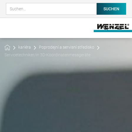
kariéra
Poprodejní a servisní středisko
Servicetechniker/in 3D-Koordinatenmessgeräte