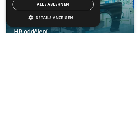
ALLE ABLEHNEN
DETAILS ANZEIGEN
HR oddělení
+49 06020 2010
jobs@wenzel-metrology.de
WENZEL Group GmbH & Co. KG
Werner-Wenzel-Straße
97859 Wiesthal
německo
WENZEL na sociálních médiích