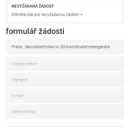
NEVYŽÁDANÁ ŽÁDOST
Klikněte zde pro nevyžádanou žádost ->
formulář žádosti
Práce:
Servicetechniker/in 3D-Koordinatenmessgeräte