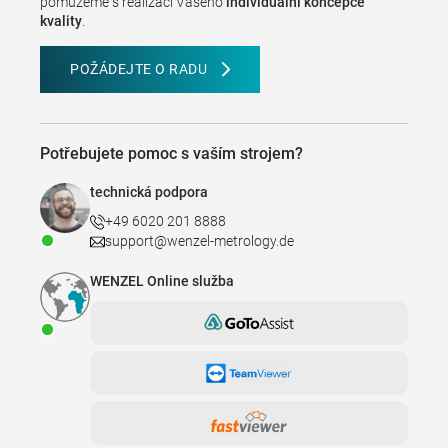
pomůžeme s realizací Vašeho
individuální koncepce
kvality
.
POŽÁDEJTE O RADU
Potřebujete pomoc s vaším strojem?
technická podpora
+49 6020 201 8888
support@wenzel-metrology.de
WENZEL Online služba