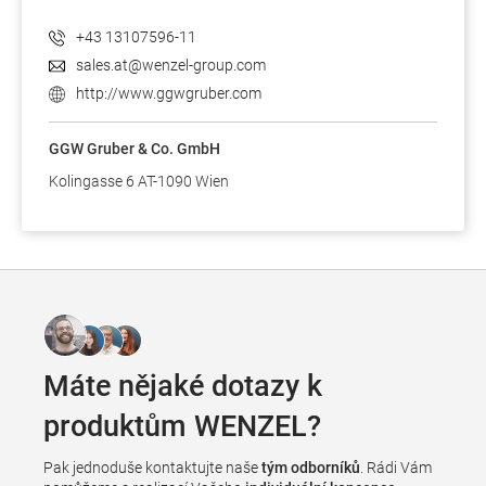
+43 13107596-11
sales.at@wenzel-group.com
http://www.ggwgruber.com
GGW Gruber & Co. GmbH
Kolingasse 6 AT-1090 Wien
Máte nějaké dotazy k
produktům WENZEL?
Pak jednoduše kontaktujte naše
tým odborníků
. Rádi Vám