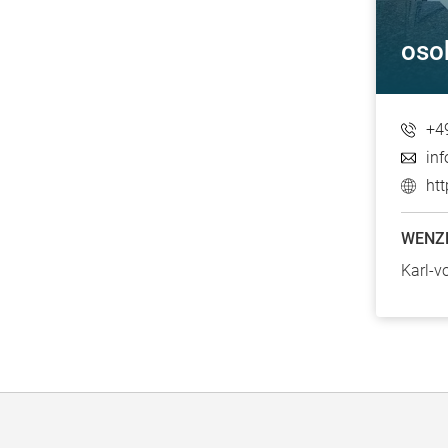
oso
+4
in
ht
WENZE
Karl-v