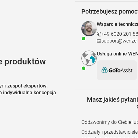
Potrzebujesz pomoc
Wsparcie technicz
+49 6020 201 8
support@wenzel-
Usługa online WE
e produktów
szym
zespół ekspertów
.
go
indywidualna koncepcja
Masz jakieś pytani
Oddzwonimy do Ciebie lub
Oddziały i przedstawiciel