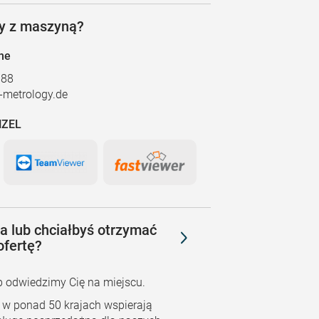
y z maszyną?
ne
888
metrology.de
NZEL
a lub chciałbyś otrzymać
ofertę?
 odwiedzimy Cię na miejscu.
e w ponad 50 krajach wspierają