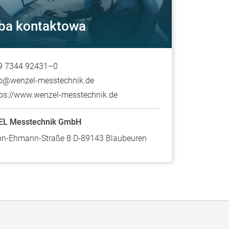
ba kontaktowa
9 7344 92431–0
fo@wenzel-messtechnik.de
tps://www.wenzel-messtechnik.de
L Messtechnik GmbH
on-Ehmann-Straße 8 D-89143 Blaubeuren