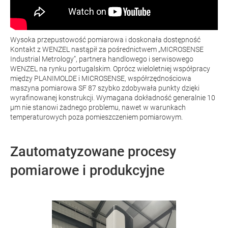
Wysoka przepustowość pomiarowa i doskonała dostępność
Kontakt z WENZEL nastąpił za pośrednictwem „MICROSENSE
Industrial Metrology”, partnera handlowego i serwisowego
WENZEL na rynku portugalskim. Oprócz wieloletniej współpracy
między PLANIMOLDE i MICROSENSE, współrzędnościowa
maszyna pomiarowa SF 87 szybko zdobywała punkty dzięki
wyrafinowanej konstrukcji. Wymagana dokładność generalnie 10
μm nie stanowi żadnego problemu, nawet w warunkach
temperaturowych poza pomieszczeniem pomiarowym.
Zautomatyzowane procesy
pomiarowe i produkcyjne