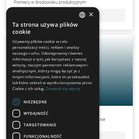
Pomiary w środowisku produkcyjnym
×
DOWIEDZ SIĘ WIĘCEJ
Ta strona używa plików
GERMAN
cookie
FRENCH
Używamy plików cookie w celu
personalizacji treści, reklam i analizy
SPANISH
naszego ruchu. Udostępniamy również
POLISH
informacje o tym, jak korzystasz z naszej
witryny, naszym partnerom reklamowym i
ENGLISH
analitycznym, którzy mogą łączyć je z
innymi informacjami, które im przekazałeś
ITALIAN
lub które zebrali w wyniku korzystania przez
Ciebie z ich usług.
Dowiedz się więcej
CZECH
WM | Quartis
NIEZBĘDNE
WYDAJNOŚĆ
Wszechstronne i nowoczesne oprogramowanie
TARGETOWANIE
pomiarowe
FUNKCJONALNOŚĆ
DOWIEDZ SIĘ WIĘCEJ