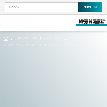
Elektrotechnika
E-mobilność
W pełni automatyczny pomiar za pomocą WENZEL SF 87