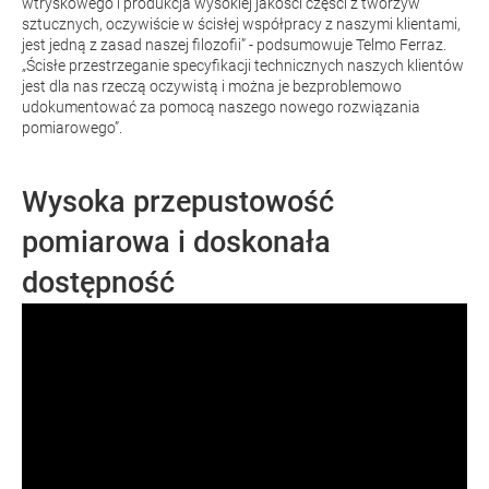
wtryskowego i produkcja wysokiej jakości części z tworzyw
sztucznych, oczywiście w ścisłej współpracy z naszymi klientami,
jest jedną z zasad naszej filozofii” - podsumowuje Telmo Ferraz.
„Ścisłe przestrzeganie specyfikacji technicznych naszych klientów
jest dla nas rzeczą oczywistą i można je bezproblemowo
udokumentować za pomocą naszego nowego rozwiązania
pomiarowego”.
Wysoka przepustowość
pomiarowa i doskonała
dostępność