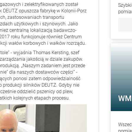
gazowych i zelektryfikowanych został
Szybki
ik DEUTZ opuszcza fabrykę w Kolonii-Porz
pomia
ch, zastosowaniach transportu
azdach użytkowych i szynowych. Jako
nież centralną lokalizacją badawczo-
2017 roku funkcjonuje również Centrum
ukcji wałów korbowych i wałków rozrządu.
ole” - wyjaśnia Thomas Kersting, szef
zarządzania jakością w dziale zakupów.
z produkcją. „Naszym zadaniem jest przede
„nie” dla naszych dostawców części” -
zących ponosi zatem odpowiedzialność
o produkcji silników DEUTZ. Gdyby nie
cześnie oddzielić pszenicy od plew,
WM 
tkich kolejnych etapach procesu.
Wszec
pomia