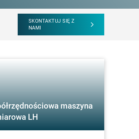
SKONTAKTUJ SIĘ Z
NAMI
ółrzędnościowa maszyna
iarowa LH