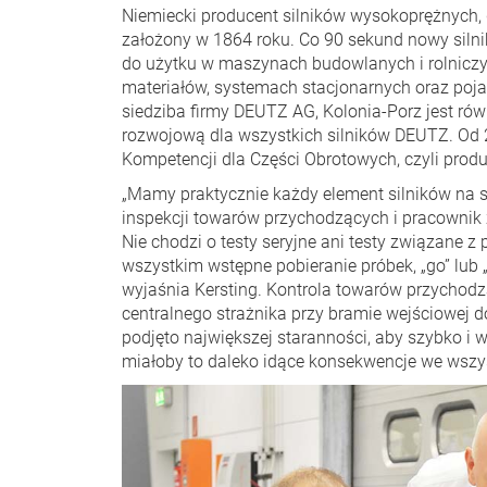
Niemiecki producent silników wysokoprężnych, 
założony w 1864 roku. Co 90 sekund nowy siln
do użytku w maszynach budowlanych i rolniczy
materiałów, systemach stacjonarnych oraz poj
siedziba firmy DEUTZ AG, Kolonia-Porz jest rów
rozwojową dla wszystkich silników DEUTZ. Od 
Kompetencji dla Części Obrotowych, czyli prod
„Mamy praktycznie każdy element silników na st
inspekcji towarów przychodzących i pracownik 
Nie chodzi o testy seryjne ani testy związane 
wszystkim wstępne pobieranie próbek, „go” lub 
wyjaśnia Kersting. Kontrola towarów przychod
centralnego strażnika przy bramie wejściowej d
podjęto największej staranności, aby szybko i w
miałoby to daleko idące konsekwencje we wszys