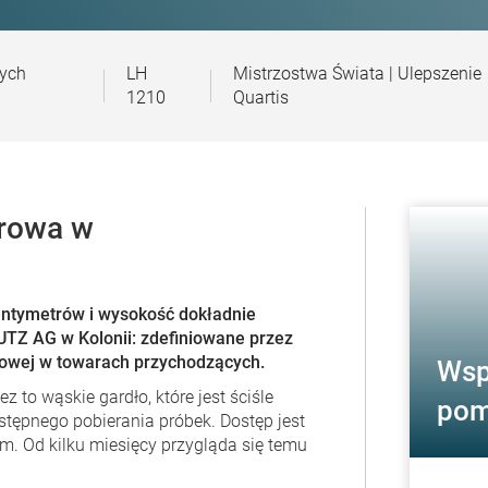
ych
LH
Mistrzostwa Świata | Ulepszenie
1210
Quartis
rowa w
entymetrów i wysokość dokładnie
UTZ AG
w Kolonii: zdefiniowane przez
rowej w towarach przychodzących.
Wsp
 to wąskie gardło, które jest ściśle
pom
stępnego pobierania próbek. Dostęp jest
. Od kilku miesięcy przygląda się temu