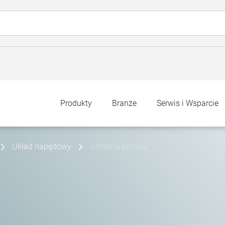
Produkty
Branże
Serwis i Wsparcie
Układ napędowy
Ochrona portalu