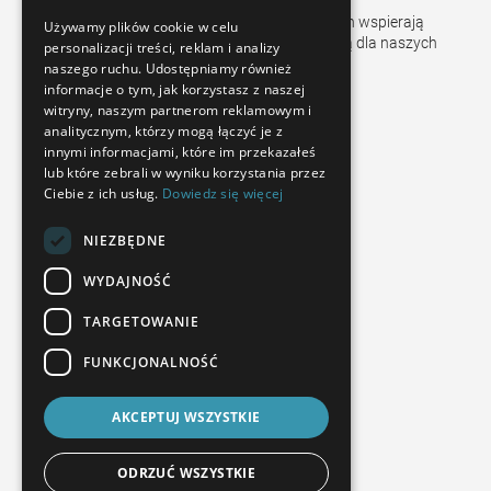
FRENCH
Oddziały i przedstawiciele w ponad 50 krajach wspierają
Używamy plików cookie w celu
sprzedaż i zapewniają obsługę posprzedażną dla naszych
personalizacji treści, reklam i analizy
SPANISH
klientów.
naszego ruchu. Udostępniamy również
POLISH
informacje o tym, jak korzystasz z naszej
witryny, naszym partnerom reklamowym i
ENGLISH
analitycznym, którzy mogą łączyć je z
innymi informacjami, które im przekazałeś
ITALIAN
lub które zebrali w wyniku korzystania przez
Ciebie z ich usług.
Dowiedz się więcej
CZECH
NIEZBĘDNE
WYDAJNOŚĆ
TARGETOWANIE
WARUNKI
FUNKCJONALNOŚĆ
Oświadczenie o ochronie prywatności
AKCEPTUJ WSZYSTKIE
odcisk
kontakt
ODRZUĆ WSZYSTKIE