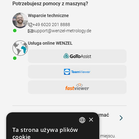
Potrzebujesz pomocy z maszyną?
Wsparcie techniczne
+49 6020 201 8888
support@wenzel-metrology.de
Usługa online WENZEL
Masz jakieś pytania lub chciałbyś otrzymać
×
ofertę?
Ta strona używa plików
GERMAN
cookie
Oddzwonimy do Ciebie lub odwiedzimy Cię na miejscu.