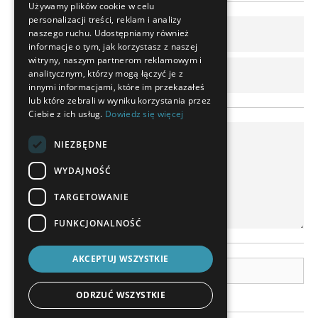
Używamy plików cookie w celu
personalizacji treści, reklam i analizy
SPANISH
naszego ruchu. Udostępniamy również
POLISH
informacje o tym, jak korzystasz z naszej
witryny, naszym partnerom reklamowym i
ENGLISH
analitycznym, którzy mogą łączyć je z
innymi informacjami, które im przekazałeś
ITALIAN
lub które zebrali w wyniku korzystania przez
Ciebie z ich usług.
Dowiedz się więcej
CZECH
NIEZBĘDNE
WYDAJNOŚĆ
TARGETOWANIE
FUNKCJONALNOŚĆ
AKCEPTUJ WSZYSTKIE
Przesyłanie pliku
Połącz wiele plików do katalogu.zip/.rar
ODRZUĆ WSZYSTKIE