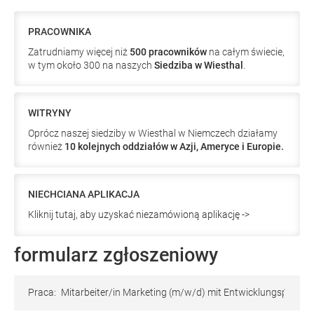
PRACOWNIKA
Zatrudniamy więcej niż
500 pracowników
na całym świecie,
w tym około 300 na naszych
Siedziba w Wiesthal
.
WITRYNY
Oprócz naszej siedziby w Wiesthal w Niemczech działamy
również
10 kolejnych oddziałów w Azji, Ameryce i Europie.
NIECHCIANA APLIKACJA
Kliknij tutaj, aby uzyskać niezamówioną aplikację ->
formularz zgłoszeniowy
Praca:
Mitarbeiter/in Marketing (m/w/d) mit Entwicklungsperspe