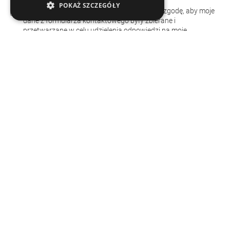
POKAŻ SZCZEGÓŁY
Obowiązuje polityka prywatności. Wyrażam zgodę, aby moje
dane z formularza kontaktowego były zbierane i
przetwarzane w celu udzielenia odpowiedzi na moje
zapytanie.
Dział HR