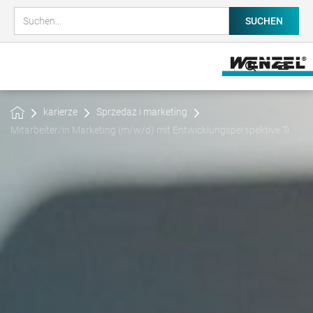
karierze
Sprzedaż i marketing
Mitarbeiter/in Marketing (m/w/d) mit Entwicklungsperspektive Teamle