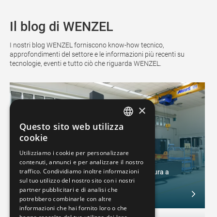
Il blog di WENZEL
I nostri blog WENZEL forniscono know-how tecnico,
approfondimenti del settore e le informazioni più recenti su
tecnologie, eventi e tutto ciò che riguarda WENZEL.
×
Questo sito web utilizza
GERMAN
cookie
FRENCH
Utilizziamo i cookie per personalizzare
Tecnologia di misurazione a coordinate
contenuti, annunci e per analizzare il nostro
SPANISH
traffico. Condividiamo inoltre informazioni
Cosa contraddistingue una macchina di misura a
POLISH
sul tuo utilizzo del nostro sito con i nostri
coordinate WENZEL?
partner pubblicitari e di analisi che
February 4, 2025
ENGLISH
potrebbero combinarle con altre
informazioni che hai fornito loro o che
ITALIAN