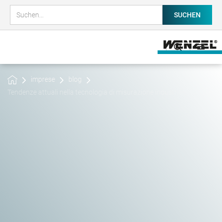
imprese
blog
Tendenze attuali nella tecnologia di misurazione industriale