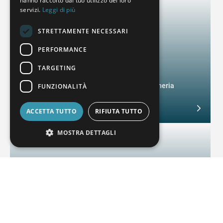
hanno raccolto dal tuo utilizzo dei loro
servizi.
Leggi di più
CZECH
STRETTAMENTE NECESSARI
PERFORMANCE
TARGETING
Tecnologia di misurazione a coordinate
Precisioni migliorate: complimenti all'ingegneria
FUNZIONALITÀ
meccanica
February 4, 2025
ACCETTA TUTTO
RIFIUTA TUTTO
MOSTRA DETTAGLI
Scansione ottica ad alta velocità
Misurazioni complete delle pale della turbina con CORE