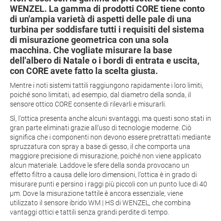
WENZEL. La gamma di prodotti CORE tiene conto
di un'ampia varietà di aspetti delle pale di una
turbina per soddisfare tutti i requisiti del sistema
di misurazione geometrica con una sola
macchina. Che vogliate misurare la base
dell'albero di Natale o i bordi di entrata e uscita,
con CORE avete fatto la scelta giusta.
Mentre i noti sistemi tattili raggiungono rapidamente i loro limiti,
poiché sono limitati, ad esempio, dal diametro della sonda, il
sensore ottico CORE consente di rilevarli e misurarli.
Sì, l'ottica presenta anche alcuni svantaggi, ma questi sono stati in
gran parte eliminati grazie all'uso di tecnologie moderne. Ciò
significa che i componenti non devono essere pretrattati mediante
spruzzatura con spray a base di gesso, il che comporta una
maggiore precisione di misurazione, poiché non viene applicato
alcun materiale. Laddove le sfere della sonda provocano un
effetto filtro a causa delle loro dimensioni, l'ottica è in grado di
misurare punti e persino i raggi più piccoli con un punto luce di 40
µm. Dove la misurazione tattile è ancora essenziale, viene
utilizzato il sensore ibrido WM | HS di WENZEL, che combina
vantaggi ottici e tattili senza grandi perdite di tempo.