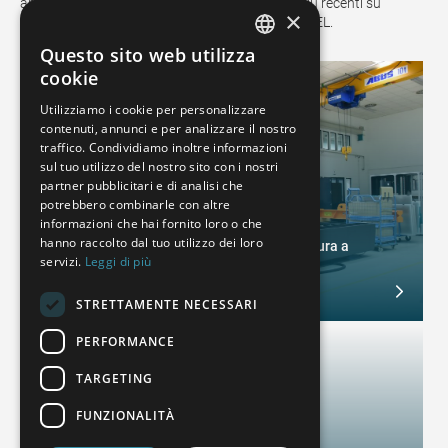
approfondimenti del settore e le informazioni più recenti su
×
tecnologie, eventi e tutto ciò che riguarda WENZEL.
Questo sito web utilizza
GERMAN
cookie
FRENCH
Utilizziamo i cookie per personalizzare
contenuti, annunci e per analizzare il nostro
SPANISH
traffico. Condividiamo inoltre informazioni
POLISH
sul tuo utilizzo del nostro sito con i nostri
partner pubblicitari e di analisi che
ENGLISH
potrebbero combinarle con altre
Tecnologia di misurazione a coordinate
informazioni che hai fornito loro o che
ITALIAN
hanno raccolto dal tuo utilizzo dei loro
Cosa contraddistingue una macchina di misura a
servizi.
Leggi di più
coordinate WENZEL?
CZECH
February 4, 2025
STRETTAMENTE NECESSARI
PERFORMANCE
TARGETING
FUNZIONALITÀ