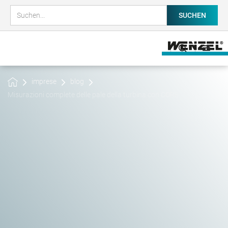
imprese
blog
Misurazioni complete delle pale della turbina con CORE