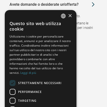
Avete domande o desiderate un'offerta?
×
Ti richiameremo o ti verremo a trovare sul posto.
Questo sito web utilizza
Filiali e rappresentanti in più di 50 paesi supportano le
GERMAN
vendite e garantiscono il servizio post-vendita per i nostri
cookie
clienti.
FRENCH
Utilizziamo i cookie per personalizzare
contenuti, annunci e per analizzare il nostro
SPANISH
traffico. Condividiamo inoltre informazioni
POLISH
sul tuo utilizzo del nostro sito con i nostri
partner pubblicitari e di analisi che
ENGLISH
potrebbero combinarle con altre
informazioni che hai fornito loro o che
ITALIAN
hanno raccolto dal tuo utilizzo dei loro
servizi.
Leggi di più
CZECH
STRETTAMENTE NECESSARI
TERMINI E CONDIZIONI
PERFORMANCE
TARGETING
Dichiarazione sulla privacy