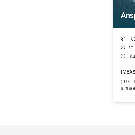
Ans
+8
sa
htt
IMEAS
(01811
sinnae