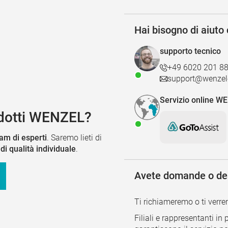
Hai bisogno di aiuto
supporto tecnico
+49 6020 201 8
support@wenzel-
Servizio online W
dotti WENZEL?
am di esperti
. Saremo lieti di
di qualità individuale
.
Avete domande o des
Ti richiameremo o ti verre
Filiali e rappresentanti in