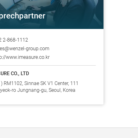
prechpartner
2 2-868-1112
les@wenzel-group.com
p://www.imeasure.co.kr
URE CO., LTD
) RM1102, Sinnae SK V1 Center, 111
yeok-ro Jungnang-gu, Seoul, Korea