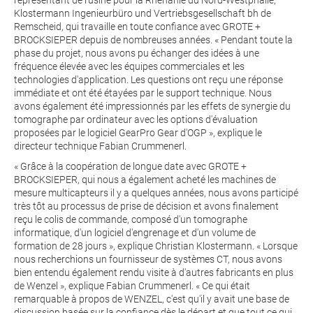
Klostermann Ingenieurbüro und Vertriebsgesellschaft bh de
Remscheid, qui travaille en toute confiance avec GROTE +
BROCKSIEPER depuis de nombreuses années. « Pendant toute la
phase du projet, nous avons pu échanger des idées à une
fréquence élevée avec les équipes commerciales et les
technologies d'application. Les questions ont reçu une réponse
immédiate et ont été étayées par le support technique. Nous
avons également été impressionnés par les effets de synergie du
tomographe par ordinateur avec les options d'évaluation
proposées par le logiciel GearPro Gear d'OGP », explique le
directeur technique Fabian Crummenerl.
« Grâce à la coopération de longue date avec GROTE +
BROCKSIEPER, qui nous a également acheté les machines de
mesure multicapteurs il y a quelques années, nous avons participé
très tôt au processus de prise de décision et avons finalement
reçu le colis de commande, composé d'un tomographe
informatique, d'un logiciel d'engrenage et d'un volume de
formation de 28 jours », explique Christian Klostermann. « Lorsque
nous recherchions un fournisseur de systèmes CT, nous avons
bien entendu également rendu visite à d'autres fabricants en plus
de Wenzel », explique Fabian Crummenerl. « Ce qui était
remarquable à propos de WENZEL, c'est qu'il y avait une base de
discussion basée sur la confiance dès le départ et que tout ce qui