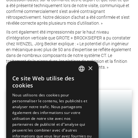
a été présenté techniquement lors de notre visite, communiqué et
confirmé commercialement s'est avéré contraignant
rétrospectivement. Notre décision d'achat a été confirmée et s'est
révélée correcte après plusieurs mois d'utilisation. »
Ils ont également été impressionnés par le haut niveau
d'intégration verticale que GROTE + BROCKSIEPER a pu constater
chez WENZEL. Jörg Becker explique : « Le potentiel d'un ingénieur
en mécanique avec plus de 50 ans d'expertise se reflète également
dans de nombreux composants de notre système CT. Le
traitement de la pierre dure, les platines de précision et la finition
×
généralement de haute qualité étaient convaincants. »
Ce site Web utilise des
GERMAN
cookies
FRENCH
Nous utilisons des cookies pour
personnaliser le contenu, les publicités et
SPANISH
analyser notre trafic. Nous partageons
POLISH
également des informations sur votre
utilisation de notre site avec nos
ENGLISH
partenaires de publicité et d"analyse qui
peuvent les combiner avec d"autres
ITALIAN
informations que vous leur avez fournies ou