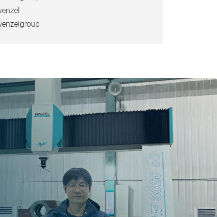
enzel
enzelgroup