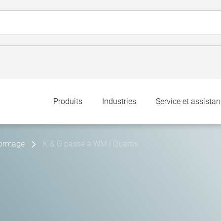
Produits
Industries
Service et assista
formage
K & G passe à WM | Quartis