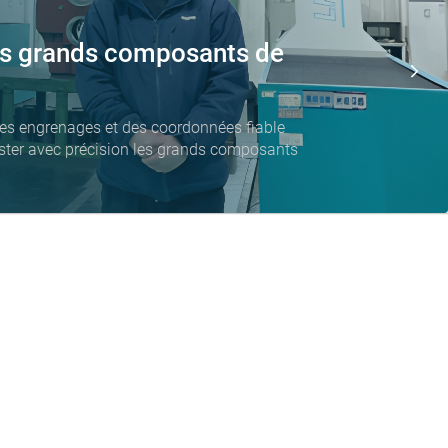
es grands composants de
es engrenages et des coordonnées fiable
ster avec précision les grands composants
aide avec votre machine ?
888
metrology.de
WENZEL