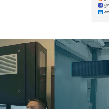
@w
@w