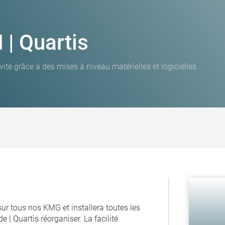
| Quartis
té grâce à des mises à niveau matérielles et logicielles
sur tous nos KMG et installera toutes les
e | Quartis
réorganiser. La facilité