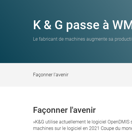
K & G passe à WM 
Le fabricant de machines augmente sa productivi
Façonner l'avenir
Façonner l'avenir
»
K&G
utilise actuellement le logiciel OpenDMIS 
machines sur le logiciel en 2021
Coupe du mond