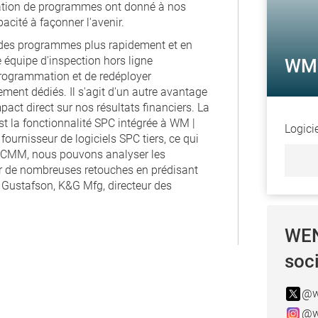
création de programmes ont donné à nos
cité à façonner l'avenir.
 des programmes plus rapidement et en
 équipe d'inspection hors ligne
WM 
 programmation et de redéployer
ent dédiés. Il s'agit d'un autre avantage
act direct sur nos résultats financiers. La
st la fonctionnalité SPC intégrée à WM |
Logici
ournisseur de logiciels SPC tiers, ce qui
iel CMM, nous pouvons analyser les
ter de nombreuses retouches en prédisant
c Gustafson, K&G Mfg, directeur des
WEN
soc
@w
@w