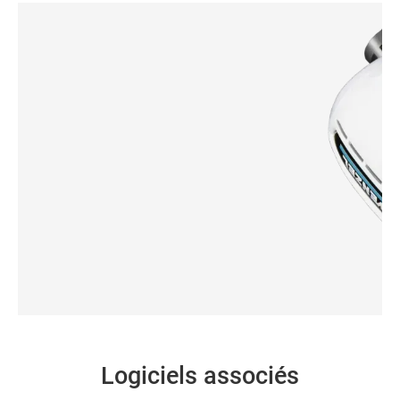
WM | Shapetracer
WM | L
Logiciels associés