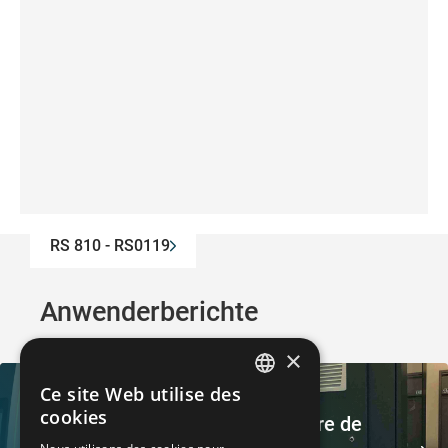
RS 810 - RS0119
Anwenderberichte
×
Ce site Web utilise des
GERMAN
cookies
Expertise technologique en matière de
FRENCH