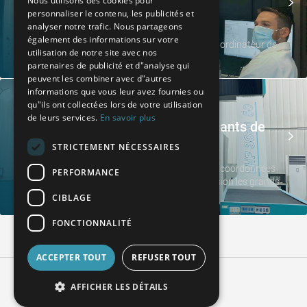
technologie de mesure par
Nous utilisons des cookies pour
personnaliser le contenu, les publicités et
SPANISH
tomodensitométrie industrielle
analyser notre trafic. Nous partageons
POLISH
également des informations sur votre
AQM s'appuie sur la tomographie industrielle par ordinateur de
utilisation de notre site avec nos
WENZEL
ENGLISH
partenaires de publicité et d"analyse qui
peuvent les combiner avec d"autres
ITALIAN
informations que vous leur avez fournies ou
qu"ils ont collectées lors de votre utilisation
CZECH
de leurs services.
En savoir plus
Mesure fiable des grands composants de
transmission
STRICTEMENT NÉCESSAIRES
La technologie de mesure des engrenages et des coordonnées
PERFORMANCE
fiable des processus permet de tester avec précision les grands
composants de transmission.
CIBLAGE
FONCTIONNALITÉ
ACCEPTER TOUT
REFUSER TOUT
AFFICHER LES DÉTAILS