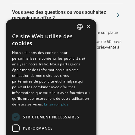
Vous avez des questions ou vous souhaitez
recevoir une offre ?
×
Nous vous rappellerons ou vous rendrons visite sur place.
Ce site Web utilise des
GERMAN
Des succursales et des représentants dans plus de 50 pays
cookies
soutiennent les ventes et assurent le service après-vente à
FRENCH
Nous utilisons des cookies pour
nos clients.
personnaliser le contenu, les publicités et
SPANISH
analyser notre trafic. Nous partageons
POLISH
également des informations sur votre
utilisation de notre site avec nos
ENGLISH
partenaires de publicité et d"analyse qui
peuvent les combiner avec d"autres
ITALIAN
informations que vous leur avez fournies ou
qu"ils ont collectées lors de votre utilisation
CZECH
de leurs services.
En savoir plus
STRICTEMENT NÉCESSAIRES
TERMES ET CONDITIONS
PERFORMANCE